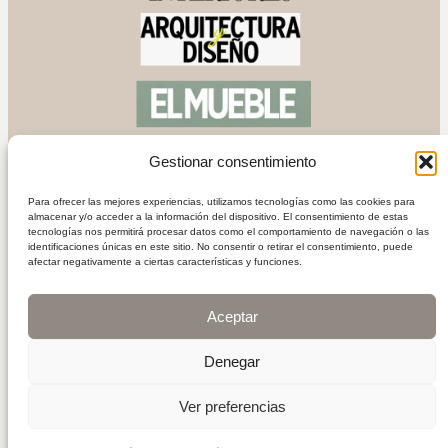
Gestionar consentimiento
Para ofrecer las mejores experiencias, utilizamos tecnologías como las cookies para
almacenar y/o acceder a la información del dispositivo. El consentimiento de estas
tecnologías nos permitirá procesar datos como el comportamiento de navegación o las
identificaciones únicas en este sitio. No consentir o retirar el consentimiento, puede
afectar negativamente a ciertas características y funciones.
© ESTUDIO MATERA 2025
Aceptar
Política de privacidad
|
Aviso legal
Denegar
Instagra
Linked
Pint
Ver preferencias