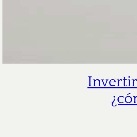
Inverti
¿có