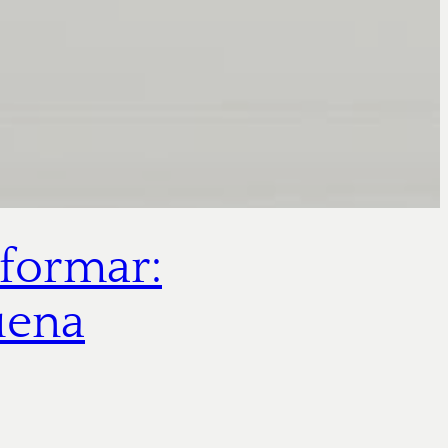
eformar:
uena